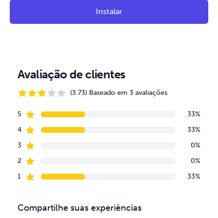
Instalar
Avaliação de clientes
(3.73) Baseado em 3 avaliações
3.73 de 5 estrelas
estrelas
Dados de avaliações
5
33%
estrelas
4
33%
estrelas
3
0%
estrelas
2
0%
estrelas
1
33%
Compartilhe suas experiências