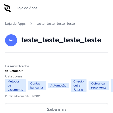
Loja de Apps
Loja de Apps
teste_teste_teste_teste
teste_teste_teste_teste
tes
Desenvolvedor
sp-9c08cf04
Categorias
Métodos
Check-
Contas
Cobrança
de
Automação
out e
bancárias
recorrente
pagamento
Faturas
Publicado em
01/01/2023
Saiba mais